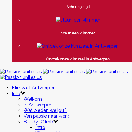
Schenk je tijd
Steun een klimmer
Ontdek onze klimzaal in Antwerpen
Klimzaal Antwerpen
Info
Welkom
In Antwerpen
Wat bieden we jou?
Van passie naar werk
Buddy2Climb
Intro