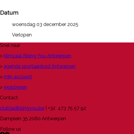
Datum
woensdag 03 december 2025
Verlopen
Snel naar
>
klimzaal Rising You Antwerpen
>
agenda sportaanbod Antwerpen
>
mijn account
>
registreren
Contact
club[ad]risingyou.be
| +32 473 75 57 92
Damplein 35 2060 Antwerpen
Follow us